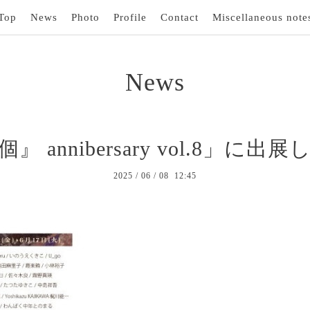
Top
News
Photo
Profile
Contact
Miscellaneous note
News
』 annibersary vol.8」に出
2025
/
06
/
08 12:45