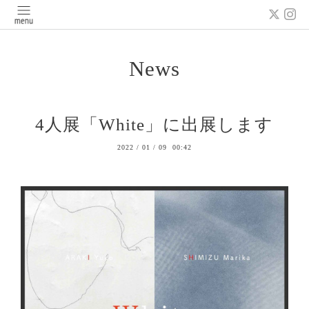
News
4人展「White」に出展します
2022
/
01
/
09 00:42